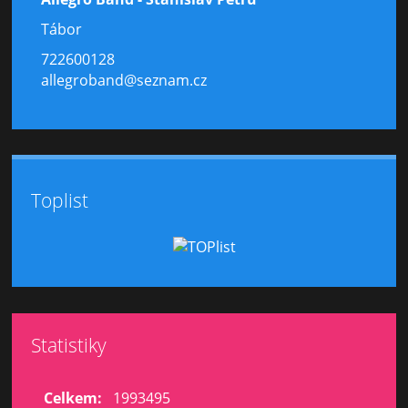
Tábor
722600128
allegroband@seznam.cz
Toplist
Statistiky
Celkem:
1993495