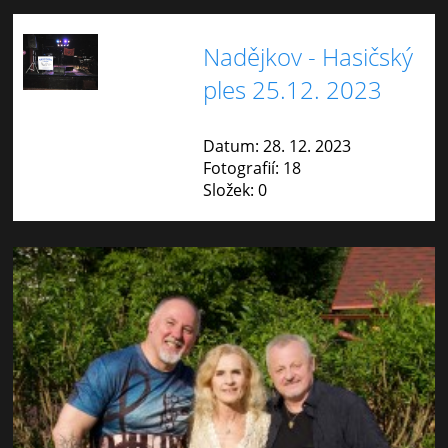
Nadějkov - Hasičský
ples 25.12. 2023
Datum:
28. 12. 2023
Fotografií:
18
Složek:
0