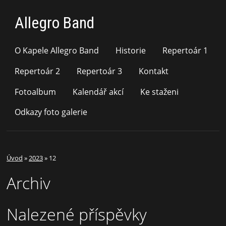
Allegro Band
O Kapele Allegro Band
Historie
Repertoár 1
Repertoár 2
Repertoár 3
Kontakt
Fotoalbum
Kalendář akcí
Ke staženi
Odkazy foto galerie
Úvod
»
2023
»
12
Archiv
Nalezené příspěvky