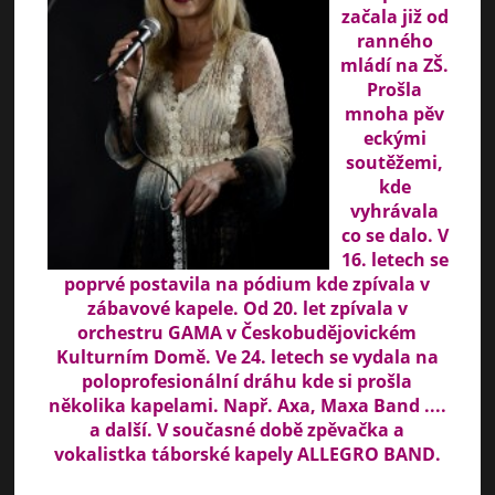
začala již od
ranného
mládí na ZŠ.
Prošla
mnoha pěv
eckými
soutěžemi,
kde
vyhrávala
co se dalo. V
16. letech se
poprvé postavila na pódium kde zpívala v
zábavové kapele. Od 20. let zpívala v
orchestru GAMA v Českobudějovickém
Kulturním Domě. Ve 24. letech se vydala na
poloprofesionální dráhu kde si prošla
několika kapelami. Např. Axa, Maxa Band ....
a další. V současné době zpěvačka a
vokalistka táborské kapely ALLEGRO BAND.