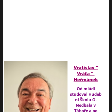
Vratislav "
Vráťa "
Heřmánek
Od mládí
studoval Hudeb
ní Školu O.
Nedbala v
Táboře a po