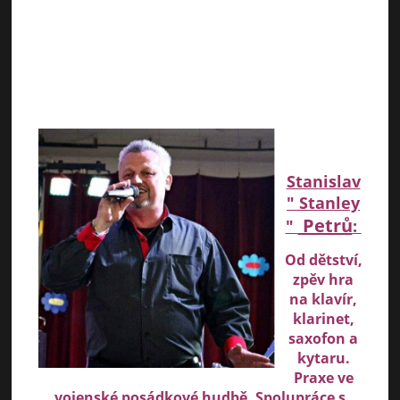
Stanislav
" Stanley
Petrů
"
:
Od dětství,
zpěv hra
na klavír,
klarinet,
saxofon a
kytaru.
Praxe ve
vojenské posádkové hudbě. Spolupráce s