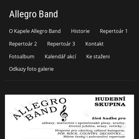
Allegro Band
O Kapele Allegro Band
Historie
Repertoár 1
Repertoár 2
Repertoár 3
Kontakt
Fotoalbum
Kalendář akcí
Ke staženi
Odkazy foto galerie