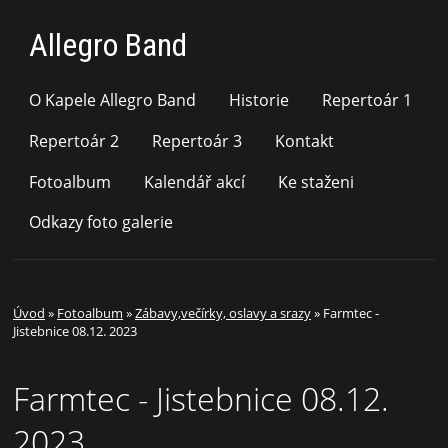
Allegro Band
O Kapele Allegro Band
Historie
Repertoár 1
Repertoár 2
Repertoár 3
Kontakt
Fotoalbum
Kalendář akcí
Ke staženi
Odkazy foto galerie
Úvod
»
Fotoalbum
»
Zábavy,večírky, oslavy a srazy
»
Farmtec -
Jistebnice 08.12. 2023
Farmtec - Jistebnice 08.12.
2023