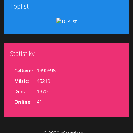
Toplist
Statistiky
Celkem:
1990696
Měsíc:
45219
Den:
1370
Online:
41