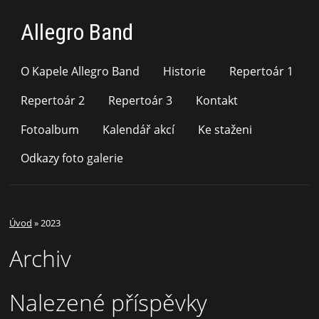
Allegro Band
O Kapele Allegro Band
Historie
Repertoár 1
Repertoár 2
Repertoár 3
Kontakt
Fotoalbum
Kalendář akcí
Ke staženi
Odkazy foto galerie
Úvod
»
2023
Archiv
Nalezené příspěvky