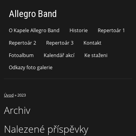
Allegro Band
O Kapele Allegro Band
Historie
Repertoár 1
Repertoár 2
Repertoár 3
Kontakt
Fotoalbum
Kalendář akcí
Ke staženi
Odkazy foto galerie
Úvod
»
2023
Archiv
Nalezené příspěvky