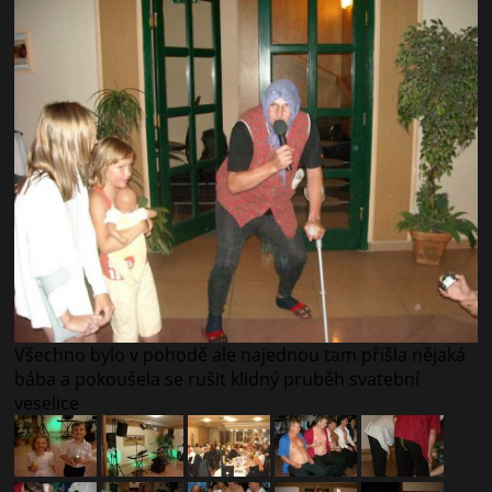
Všechno bylo v pohodě ale najednou tam přišla nějaká
bába a pokoušela se rušit klidný pruběh svatební
veselice