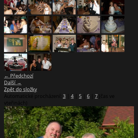
← Předchozí
Další →
Zpět do složky
Automatické procházení:
3
|
4
|
5
|
6
|
7
(čas ve
vteřinách)