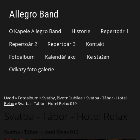
Allegro Band
O Kapele Allegro Band
Historie
Repertoár 1
Repertoár 2
Repertoár 3
Kontakt
Fotoalbum
Kalendář akcí
Ke staženi
Odkazy foto galerie
Úvod
»
Fotoalbum
»
Svatby, životní jubilea
»
Svatba - Tábor - Hotel
Relax
»
Svatba - Tábor - Hotel Relax 019
Svatba - Tábor - Hotel Relax
Svatba - Tábor - Hotel Relax 019