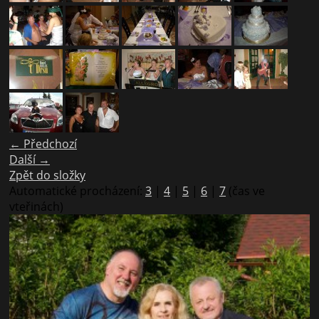
← Předchozí
Další →
Zpět do složky
Automatické procházení:
3
|
4
|
5
|
6
|
7
(čas ve
vteřinách)