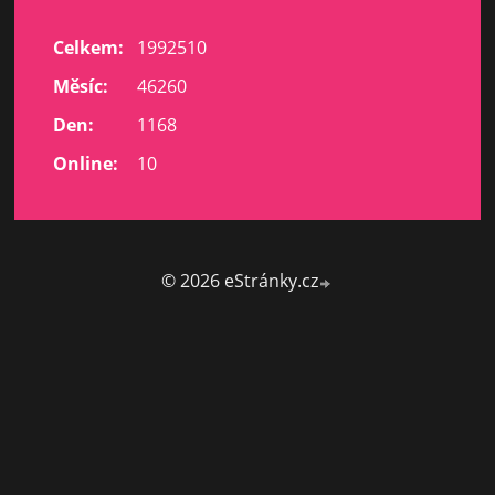
Celkem:
1992510
Měsíc:
46260
Den:
1168
Online:
10
© 2026 eStránky.cz