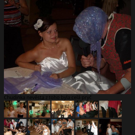
Chudinka nevěsta z toho byla celá pryč